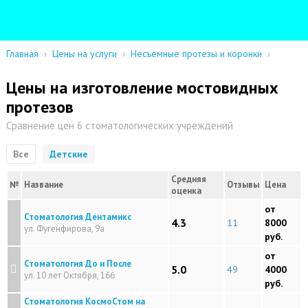
Главная
›
Цены на услуги
›
Несъемные протезы и коронки
›
Цены на изготовление мостовидных
протезов
Сравнение цен 6 стоматологических учреждений
Все
Детские
Средняя
№
Название
Отзывы
Цена
оценка
от
Стоматология Дентамикс
4.3
11
8000
ул. Фугенфирова, 9а
руб.
от
Стоматология До и После
5.0
49
4000
ул. 10 лет Октября, 166
руб.
Стоматология КосмоСтом на