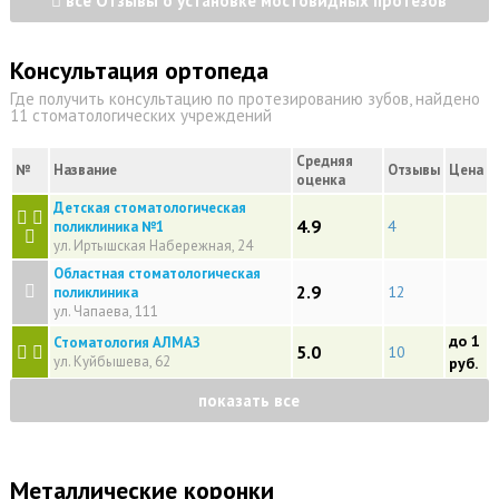
все Отзывы о установке мостовидных протезов
Консультация ортопеда
Где получить консультацию по протезированию зубов, найдено
11 стоматологических учреждений
Средняя
№
Название
Отзывы
Цена
оценка
Детская стоматологическая
4.9
4
поликлиника №1
ул. Иртышская Набережная, 24
Областная стоматологическая
2.9
12
поликлиника
ул. Чапаева, 111
до 1
Стоматология АЛМАЗ
5.0
10
ул. Куйбышева, 62
руб.
показать все
Металлические коронки