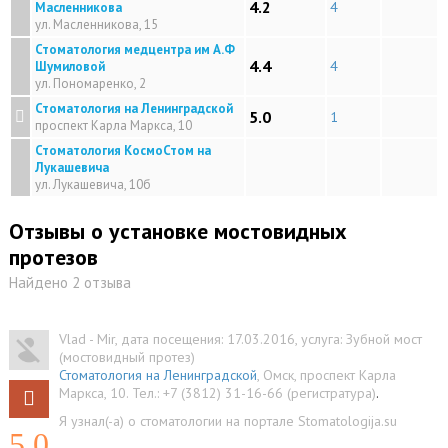
4.2
4
Масленникова
ул. Масленникова, 15
Стоматология медцентра им А.Ф
4.4
4
Шумиловой
ул. Пономаренко, 2
Стоматология на Ленинградской
5.0
1
проспект Карла Маркса, 10
Стоматология КосмоСтом на
Лукашевича
ул. Лукашевича, 10б
Отзывы о установке мостовидных
протезов
Найдено 2 отзыва
Vlad - Mir
, дата посещения: 17.03.2016
, услуга:
Зубной мост
(мостовидный протез)
Стоматология на Ленинградской
,
Омск
,
проспект Карла
Маркса, 10
.
Тел.:
+7 (3812) 31-16-66 (регистратура)
.
Я узнал(-а) о стоматологии на портале Stomatologija.su
5.0