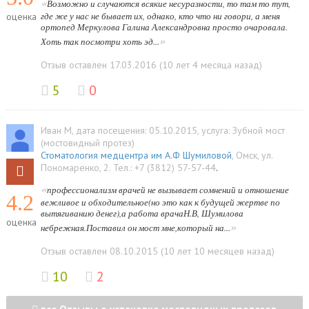
«
Возможно и случаются всякие несуразности, то там то тут,
где же у нас не бывает их, однако, кто что ни говори, а меня
оценка
ортопед Меркулова Галина Александровна просто очаровала.
»
Хоть так посмотри хоть эд...
Отзыв оставлен 17.03.2016 (10 лет 4 месяца назад)
5
0
Иван М
, дата посещения: 05.10.2015
, услуга:
Зубной мост
(мостовидный протез)
Стоматология медцентра им А.Ф Шумиловой
,
Омск
,
ул.
Пономаренко, 2
.
Тел.:
+7 (3812) 57-57-44
.
«
профессионализм врачей не вызывает сомнений и отношение
4.2
вежливое и обходительное(но это как к будущей жертве по
вытягиванию денег),а работа врачаН.В, Шумилова
оценка
»
небрежная.Поставил он мост мне,который на...
Отзыв оставлен 08.10.2015 (10 лет 10 месяцев назад)
10
2