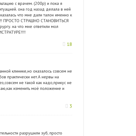
льтацию с врачем. (200р) и пока я
туацией. она год назад делала в ней
оказалась что мне дали талон именно к
!!! ПРОСТО СТРАШНО СТАНОВИТЬСЯ
рургу. на что мне ответили мол
ИСТРАТУРЕ!!!!
18
анной клинике,но оказалось совсем не
бов практически нет.А нервы на
,совсем не такой как надо,прикус не
аю,как изменить моё положение и
3
тельности разрушили зуб, просто