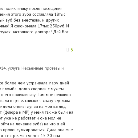
ую поликлинику после посещения
чения этого зуба составляла 18тыс
й зуб без анестезии, и других
вью! Я сэкономила 17тыс 250руб. И
руках настоящего доктора! Дай Бог
5
014
, услуга:
Несъемные протезы и
се более чем устраивала. пару дней
ла пломба. долго спорили с мужем
а в его поликлинику. Там мне вежливо
вали в цене. снимок я сразу сделала
сидела очень глупая на мой взгляд
т. (флюра и МР) у меня так же были на
ет уже не работает и она мол не
ойти на лечение зуба) на что я ей
о проконсультироваться. Дала она мне
ед. сестре. мин через 15-20 она