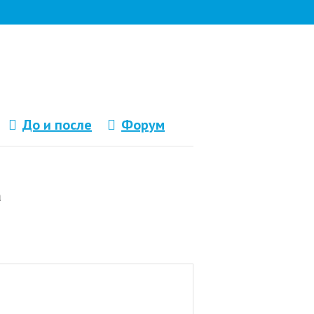
До и после
Форум
а