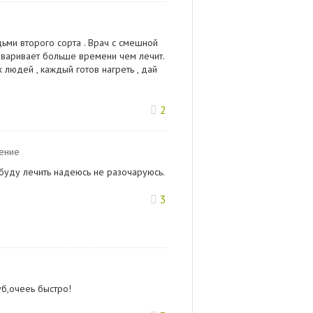
дьми второго сорта . Врач с смешной
говаривает больше времени чем лечит.
 людей , каждый готов нагреть , дай
2
ение
 буду лечить надеюсь не разочаруюсь.
3
б,очееь быстро!