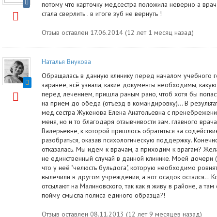
потому что карточку медсестра положила неверно а врач
стала сверлить . в итоге зуб не вернуть !
Отзыв оставлен 17.06.2014 (12 лет 1 месяц назад)
Наталья Внукова
Обращалась в данную клинику перед началом учебного го
заранее, всё узнала, какие документы необходимы, как
перед лечением, пришла раным рано, чтоб хотя бы попаст
на приём до обеда (отъезд в командировку)... В результ
мед.сестра Жукенова Елена Анатольевна с пренебрежени
меня, но и то благодаря отзывчивости зам. главного врач
Валерьевне, к которой пришлось обратиться за содействи
разобраться, оказав психологическую поддержку. Конечно
отказалась. Мы идём к врачам, а приходим к врагам? Жел
не единственный случай в данной клинике. Моей дочери (1
что у неё "челюсть бульдога", которую необходимо ровнять
вылечили в другом учреждении, а вот осадок остался... 
отсылают на Малиновского, так как я живу в районе, а там
пойму смысла полиса единого образца?!
Отзыв оставлен 08.11.2013 (12 лет 9 месяцев назад)