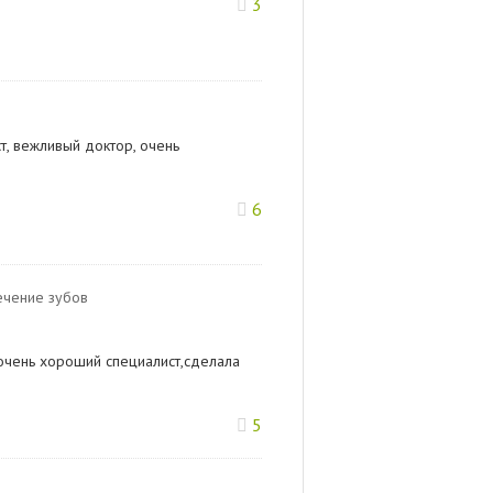
3
т, вежливый доктор, очень
6
ечение зубов
 очень хороший специалист,сделала
5