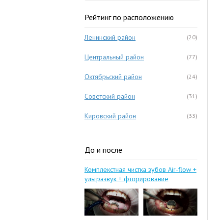
Рейтинг по расположению
Ленинский район
(20)
Центральный район
(77)
Октябрьский район
(24)
Советский район
(31)
Кировский район
(33)
До и после
Комплекстная чистка зубов Air-flow +
ультразвук + фторирование