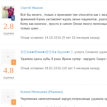
Сергей Иванов
Всё бы ничего , только к приезжим там относятся как с лю
фамилией Калач заставляет ждать своих пациентов , раз
Кому как конечно , просто в самом Омске много мелочных
2.8
только шанс ..
оценка
Отзыв оставлен 14.10.2016 (9 лет 10 месяцев назад)
۩۞۩๑●•Юлия●•۩۞۩๑ Крузе●•ツ
, услуга:
Сложное удал
Удаляла здесь зубы 4 раза .Врачи супер - хирурги. Скоро
4.8
Отзыв оставлен 18.02.2016 (10 лет 5 месяцев назад)
оценка
Ксения Митюшева (Маненко)
Черемнова замечательный хирург,потрясающе удалила зу