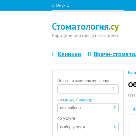
Омск
Стоматология
.су
Народный
рейтинг, отзывы
, цены
Клиники
Врачи-стомато
Рей
Поиск по ключевому слову:
Об
Отз
по
метро
/
району
И
по услуге