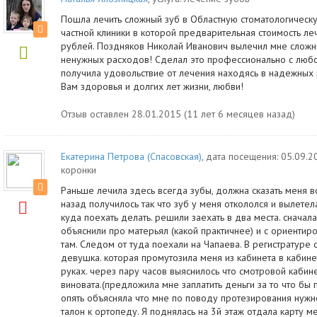
Пошла лечить сложный зуб в Областную стоматологическ
частной клиники в которой предварительная стоимость ле
рублей. Поздняков Николай Иванович вылечил мне сложны
ненужных расходов! Сделал это профессионально с любо
получила удовольствие от лечения находясь в надежных 
Вам здоровья и долгих лет жизни, любви!
Отзыв оставлен 28.01.2015 (11 лет 6 месяцев назад)
Екатерина Петрова (Спасовская)
, дата посещения: 05.09.2
коронки
Раньше лечила здесь всегда зубы, должна сказать меня в
назад получилось так что зуб у меня откололся и вылете
куда поехать делать. решили заехать в два места. сначал
объяснили про матерьял (какой практичнее) и с ориентиро
там. Следом от туда поехали на Чапаева. В регистратуре 
девушка. которая промутозила меня из кабинета в кабине
руках. через пару часов выяснилось что смотровой кабин
виновата.(предложила мне заплатить деньги за то что бы п
опять объясняла что мне по поводу протезирования нужн
талон к ортопеду. Я поднялась на 3й этаж отдала карту м