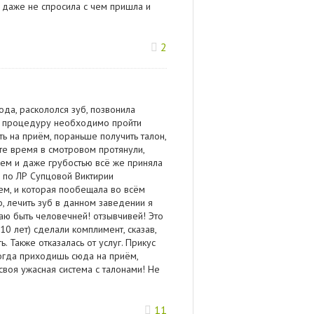
 даже не спросила с чем пришла и
2
да, раскололся зуб, позвонила
ую процедуру необходимо пройти
ь на приём, пораньше получить талон,
ате время в смотровом протянули,
ем и даже грубостью всё же приняла
а по ЛР Супцовой Виктирии
ем, и которая пообещала во всём
, лечить зуб в данном заведении я
аю быть человечней! отзывчивей! Это
0 лет) сделали комплимент, сказав,
. Также отказалась от услуг. Прикус
Когда приходишь сюда на приём,
 своя ужасная система с талонами! Не
11