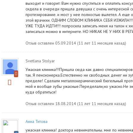
выходит и говорит: Вам нужно спуститься и оплатить консу
сидела в очереди пришла девушка с очень интересной си
протезирование. и мост у нее полностью вылетел. А еще 
этой врачихи. ОДНИМ СЛОВОМ КЛИНИКА СЕБЯ ИЗЖИЛА!!
УЖЕ ТУДА ИДТИ!!! попросила записать меня на талон к хи
записаться можно в интернете. НО НИКАК НЕ У НИХ В РЕГ
Отзыв оставлен 05.09.2014 (11 лет 11 месяцев назад)
Svetlana Stolyar
Ужасная клиника!!!Пришла сюда как давно специализиров
так. Я пенсионерка.Естественно ни свободных денег ни зу
пределе! Сделали металлокерамический бюгельный протез
мой и вообще зубы ужасные.Переделали,но ужасно.Не зн
куда обратиться!
Отзыв оставлен 18.08.2014 (11 лет 11 месяцев назад)
Анна Титова
ужасная клиника! доктора невнимательны. мне по невнима