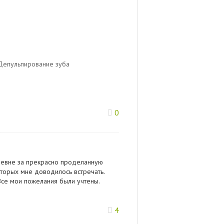
Депульпирование зуба
0
еевне за прекрасно проделанную
оторых мне доводилось встречать.
Все мои пожелания были учтены.
4